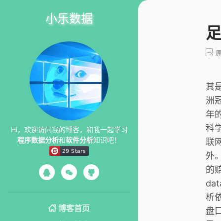
小乐数据
足
其
洲
年
科
Hi，欢迎访问我的博客，和我一起学习
程序数据分析
和
软件分析
知识吧！
联
外
的
d
析
博客首页
盘