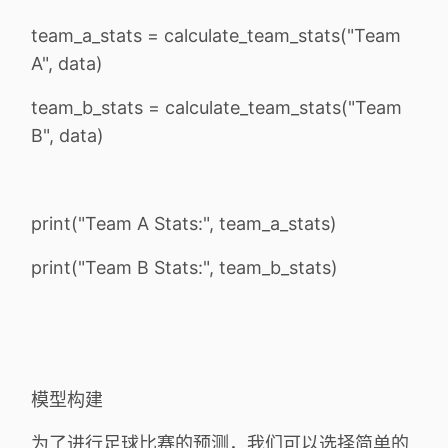
team_a_stats = calculate_team_stats("Team
A", data)
team_b_stats = calculate_team_stats("Team
B", data)
print("Team A Stats:", team_a_stats)
print("Team B Stats:", team_b_stats)
模型构建
为了进行足球比赛的预测，我们可以选择简单的