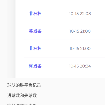
球队的胜平负记录
进球数和失球数