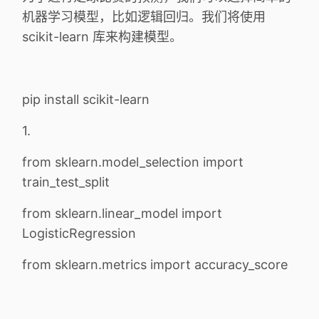
机器学习模型，比如逻辑回归。我们将使用
scikit-learn 库来构建模型。
pip install scikit-learn
1.
from sklearn.model_selection import
train_test_split
from sklearn.linear_model import
LogisticRegression
from sklearn.metrics import accuracy_score