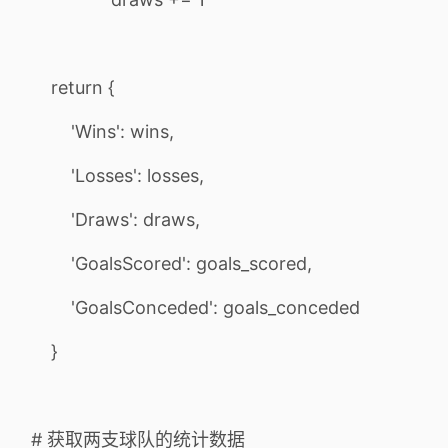
return {
'Wins': wins,
'Losses': losses,
'Draws': draws,
'GoalsScored': goals_scored,
'GoalsConceded': goals_conceded
}
# 获取两支球队的统计数据