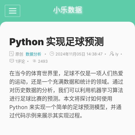
小乐数据
Python 实现足球预测
原创
数据分析
2024年11月05日 14:38:47
ly
1
评论
2493
在当今的体育世界里，足球不仅是一项人们热爱
的运动，还是一个充满数据和统计的领域。通过
对历史数据的分析，我们可以利用机器学习算法
进行足球比赛的预测。本文将探讨如何使用
Python 来实现一个简单的足球预测模型，并通
过代码示例来展示其实现过程。