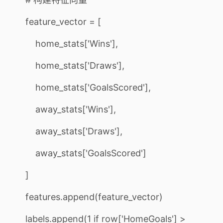
feature_vector = [
home_stats['Wins'],
home_stats['Draws'],
home_stats['GoalsScored'],
away_stats['Wins'],
away_stats['Draws'],
away_stats['GoalsScored']
]
features.append(feature_vector)
labels.append(1 if row['HomeGoals'] >