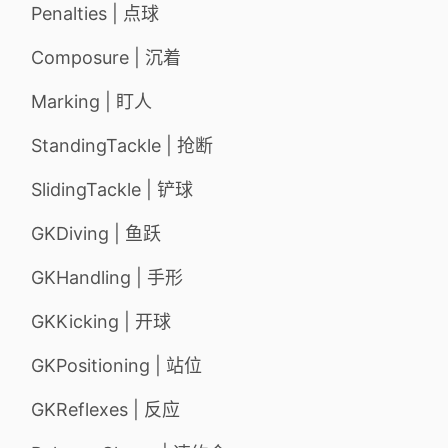
Penalties | 点球
Composure | 沉着
Marking | 盯人
StandingTackle | 抢断
SlidingTackle | 铲球
GKDiving | 鱼跃
GKHandling | 手形
GKKicking | 开球
GKPositioning | 站位
GKReflexes | 反应