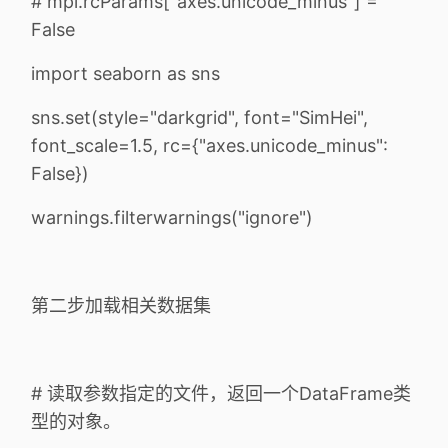
# mpl.rcParams["axes.unicode_minus"] =
False
import seaborn as sns
sns.set(style="darkgrid", font="SimHei",
font_scale=1.5, rc={"axes.unicode_minus":
False})
warnings.filterwarnings("ignore")
第二步加载相关数据集
# 读取参数指定的文件，返回一个DataFrame类
型的对象。