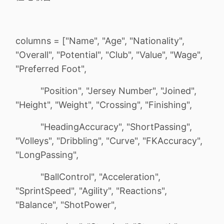
columns = ["Name", "Age", "Nationality",
"Overall", "Potential", "Club", "Value", "Wage",
"Preferred Foot",
"Position", "Jersey Number", "Joined",
"Height", "Weight", "Crossing", "Finishing",
"HeadingAccuracy", "ShortPassing",
"Volleys", "Dribbling", "Curve", "FKAccuracy",
"LongPassing",
"BallControl", "Acceleration",
"SprintSpeed", "Agility", "Reactions",
"Balance", "ShotPower",