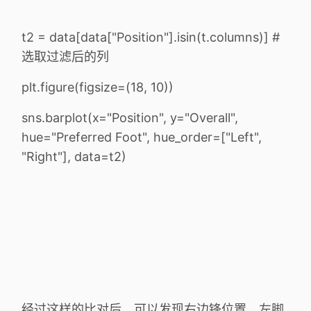
t2 = data[data["Position"].isin(t.columns)] #
选取过滤后的列
plt.figure(figsize=(18, 10))
sns.barplot(x="Position", y="Overall",
hue="Preferred Foot", hue_order=["Left",
"Right"], data=t2)
经过这样的比对后，可以发现右边锋位置，左脚