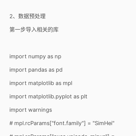
2、数据预处理
第一步导入相关的库
import numpy as np
import pandas as pd
import matplotlib as mpl
import matplotlib.pyplot as plt
import warnings
# mpl.rcParams["font.family"] = "SimHei"