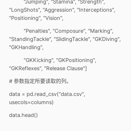
"Jumping", "Stamina", "Strength",
"LongShots", "Aggression", "Interceptions",
"Positioning", "Vision",
"Penalties", "Composure", "Marking",
"StandingTackle", "SlidingTackle", "GKDiving",
"GKHandling",
"GKKicking", "GKPositioning",
"GKReflexes", "Release Clause"]
# 参数指定所要读取的列。
data = pd.read_csv("data.csv",
usecols=columns)
data.head()