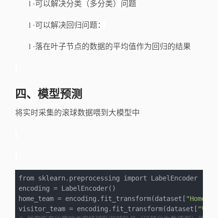
l
·可以解决分类（多分类）问题
l
·可以解决回归问题：
l
·落在叶子节点的数据的平均值作为回归的结果
四、模型预测
将实时采集的滚球数据喂到大模型中
from sklearn.preprocessing import LabelEncoder

encoding = LabelEncoder()

home_team = encoding.fit_transform(dataset[
"Home Te
visitor_team = encoding.fit_transform(dataset[
"Visi