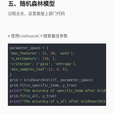
五、随机森林模型
过程太长，这里直接上部门代码
# 使用GridSearchCV搜索最佳参数
'max_features'
: [
2
, 
10
, 
'auto'
'n_estimators'
: [
10
'criterion'
: [
'gini'
, 
'entropy'
'min_samples_leaf'
:[
2
, 
4
, 
6
],

}

grid = GridSearchCV(clf, parameter_space)

print
(
"The accuracy of specific_team after GridSear
print
(
"The accuracy of x_all after GridSearchCV is 