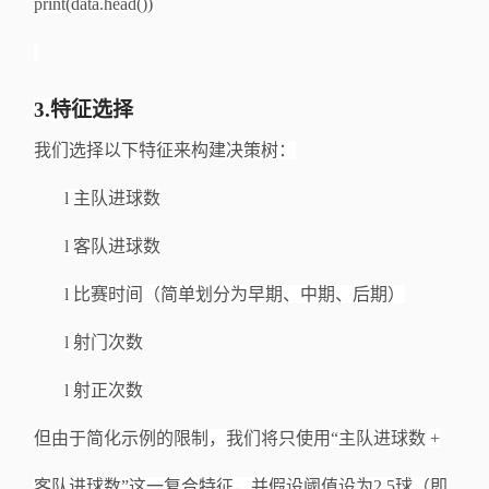
print(data.head())
3.特征选择
我们选择以下特征来构建决策树：
l
主队进球数
l
客队进球数
l
比赛时间（简单划分为早期、中期、后期）
l
射门次数
l
射正次数
但由于简化示例的限制，我们将只使用
“主队进球数 +
客队进球数
”这一复合特征，并假设阈值设为2.5球（即