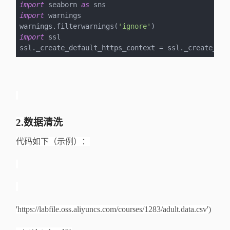
import
 seaborn 
as
import
 warnings

warnings.filterwarnings(
'ignore'
import
 ssl

ssl._create_default_https_context = ssl._create_unv
2.数据清洗
代码如下（示例）：
'https://labfile.oss.aliyuncs.com/courses/1283/adult.data.csv')