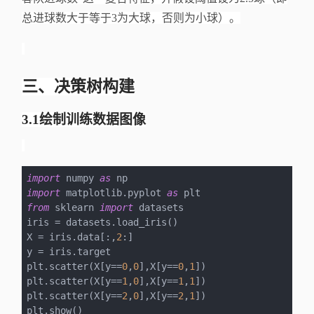
总进球数大于等于3为大球，否则为小球）。
三、决策树构建
3.1绘制训练数据图像
import
 numpy 
as
import
 matplotlib.pyplot 
as
from
 sklearn 
import
 datasets

iris = datasets.load_iris()

X = iris.data[:,
2
:]

y = iris.target

plt.scatter(X[y==
0
,
0
],X[y==
0
,
1
])

plt.scatter(X[y==
1
,
0
],X[y==
1
,
1
])

plt.scatter(X[y==
2
,
0
],X[y==
2
,
1
])

plt.show()