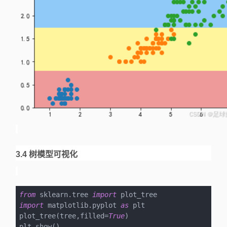
3.4 树模型可视化
from
 sklearn.tree 
import
import
 matplotlib.pyplot 
as
 plt

plot_tree(tree,filled=
True
)

plt.show()