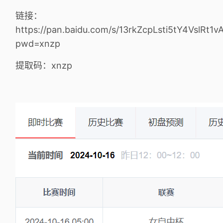
链接：
https://pan.baidu.com/s/13rkZcpLsti5tY4VslRt1v
pwd=xnzp
提取码：xnzp