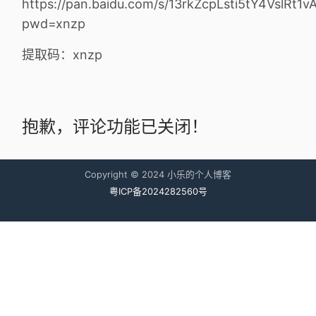
https://pan.baidu.com/s/13rkZcpLsti5tY4VslRt1v
pwd=xnzp
提取码：xnzp
抱歉，评论功能已关闭！
Copyright © 2024 小乐的个人博客
粤ICP备2024282560号