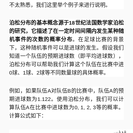
不太熟悉，我们这里举个例子来进行说明。
泊松分布的基本概念源于18世纪法国数学家泊松
的研究，它描述了在一定时间间隔内发生某种随
机事件的次数的概率分布
。在足球比赛的背景
下，这种随机事件可以是进球的发生。假设我们
知道一个队伍的预期进球数（即平均进球数），
泊松分布可以帮助我们计算这个队伍在比赛中进
0球、1球、2球等不同数量球的具体概率。
例如，如果队伍A对队伍B的比赛中，队伍A的预
期进球数为1.122。使用泊松分布，我们可以计
算队伍A在比赛中进球数为0, 1, 2, 3等的概率。
计算公式如下：