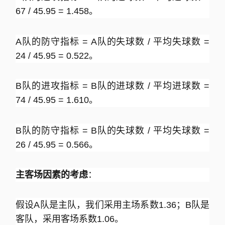
67 / 45.95 = 1.458。
A队的防守指标 = A队的失球数 / 平均失球数 =
24 / 45.95 = 0.522。
B队的进攻指标 = B队的进球数 / 平均进球数 =
74 / 45.95 = 1.610。
B队的防守指标 = B队的失球数 / 平均失球数 =
26 / 45.95 = 0.566。
主客场因素的考虑
：
假设A队是主队，我们采用主场系数1.36；B队是
客队，采用客场系数1.06。