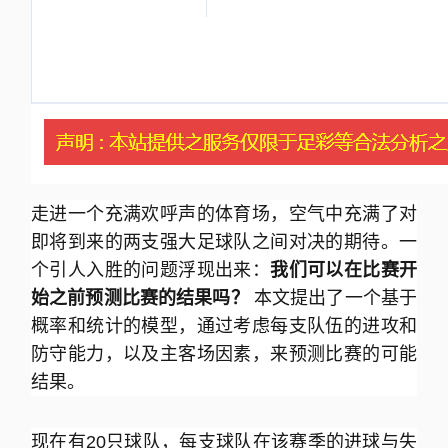
走进一个充满欢呼声的体育场，空气中充满了对
即将到来的两支强大足球队之间对决的期待。一
个引人入胜的问题浮现出来：
我们可以在比赛开
始之前预测比赛的结果吗？
本文提出了一个基于
概率和统计的模型，通过考虑每支队伍的进攻和
防守能力，以及主客场因素，来预测比赛的可能
结果。
现在有20只球队，每支球队在该赛季的进球与失