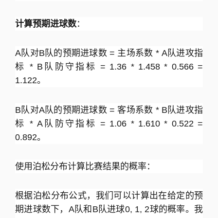
计算预期进球数
：
A队对B队的预期进球数 = 主场系数 * A队进攻指
标 * B队防守指标 = 1.36 * 1.458 * 0.566 =
1.122。
B队对A队的预期进球数 = 客场系数 * B队进攻指
标 * A队防守指标 = 1.06 * 1.610 * 0.522 =
0.892。
使用泊松分布计算比赛结果的概率：
根据泊松分布公式，我们可以计算出在给定的预
期进球数下，A队和B队进球0, 1, 2球的概率。我