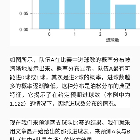
如图所示，队伍A在比赛中进球数的概率分布被
清晰地展示出来。概率分布显示，队伍A最有可
能进0球或1球，其次是进2球的概率，进球数越
多的概率逐渐降低。这种分布是泊松分布的典型
特征，它揭示了在给定预期进球数（本例中为
1.122）的情况下，实际进球数分布的情况。
现在我们来预测两支球队比赛的结果。我们就采
用文章最开始给出的那张进球表，来预测A队与B