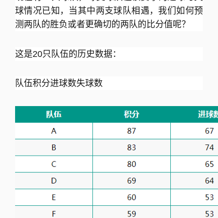
球情况已知，当其中两支球队相遇，我们如何预
测两队的胜负或者更确切的两队的比分值呢？
这是20只队伍的历史数据：
队伍积分进球数失球数